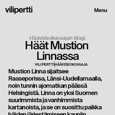
Menu
Häävideokuvaajan blogi
Häät Mustion 
Linnassa
VILI PERTTI
HÄÄVIDEOKUVAAJA
Mustion Linna sijaitsee 
Raaseporissa, Länsi-Uudellamaalla, 
noin tunnin ajomatkan päässä 
Helsingistä. Linna on yksi Suomen 
suurimmista ja vanhimmista 
kartanoista, ja se on suosittu paikka 
häiden järjestämiseen kauniin 