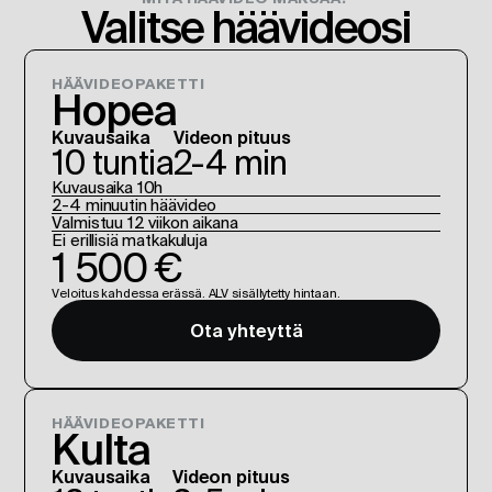
Valitse häävideosi
HÄÄVIDEOPAKETTI
Hopea
Kuvausaika
Videon pituus
10 tuntia
2-4 min
Kuvausaika 10h
2-4 minuutin häävideo
Valmistuu 12 viikon aikana
Ei erillisiä matkakuluja
1 500 €
Veloitus kahdessa erässä. ALV sisällytetty hintaan.
Ota yhteyttä
HÄÄVIDEOPAKETTI
Kulta
Kuvausaika
Videon pituus