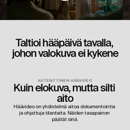
Taltioi hääpäivä tavalla, 
johon valokuva ei kykene
AUTENTTINEN HÄÄVIDEO
Kuin elokuva, mutta silti 
aito
Häävideo on yhdistelmä aitoa dokumentointia 
ja ohjattuja tilanteita. Näiden tasapainon 
päätät sinä.