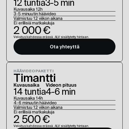
12 tuntia
3-5 min
Kuvausaika 12h
3-5 minuutin häävideo
Valmistuu 12 viikon aikana
Ei erillisiä matkakuluja
2 000 €
Veloitus kahdessa erässä. ALV sisällytetty hintaan.
Ota yhteyttä
HÄÄVIDEOPAKETTI
Timantti
Kuvausaika
Videon pituus
14 tuntia
4-6 min
Kuvausaika 14h
4-6 minuutin häävideo
Valmistuu 12 viikon aikana
Ei erillisiä matkakuluja
2 500 €
Veloitus kahdessa erässä. ALV sisällytetty hintaan.