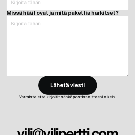
Missä häät ovat ja mitä pakettia harkitset?
Lähetä viesti
Varmista että kirjoitit sähköpostiosoitteesi oikein.
vili@vilipertti.com