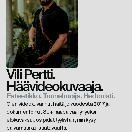
Vili Pertti.
Häävideokuvaaja.
Esteetikko. Tunnelmoija. Hedonisti.
Olen videokuvannut häitä jo vuodesta 2017 ja 
dokumentoinut 80+ hääpäivää lyhyeksi 
elokuvaksi. Jos pidät tyylistäni, niin kysy 
päivämääräsi saatavuutta.