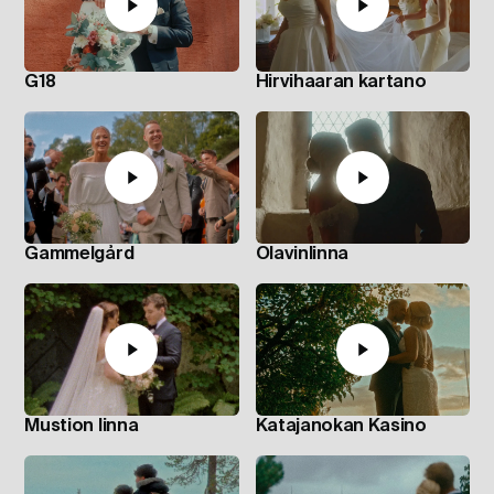
G18
Hirvihaaran kartano
Gammelgård
Olavinlinna
Mustion linna
Katajanokan Kasino