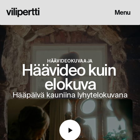
Menu
HÄÄVIDEOKUVAAJA
Häävideo kuin 
elokuva
Hääpäivä kauniina lyhytelokuvana