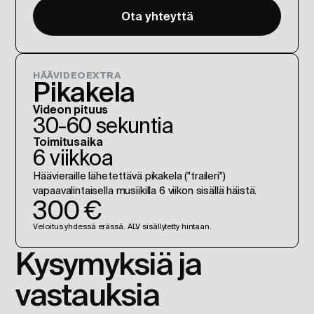
Ota yhteyttä
HÄÄVIDEOEXTRA
Pikakela
Videon pituus
30-60 sekuntia
Toimitusaika
6 viikkoa
Häävieraille lähetettävä pikakela ("traileri") 
vapaavalintaisella musiikilla 6 viikon sisällä häistä.
300 €
Veloitus yhdessä erässä. ALV sisällytetty hintaan.
Kysymyksiä ja 
vastauksia