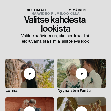
NEUTRAALI
FILMIMÄINEN
HÄÄVIDEO FILMILOOKILLA
Valitse kahdesta 
lookista
Valitse häävideoon joko neutraali tai 
elokuvamaista filmiä jäljittelevä look.
Lonna
Nyynäisten Wintti